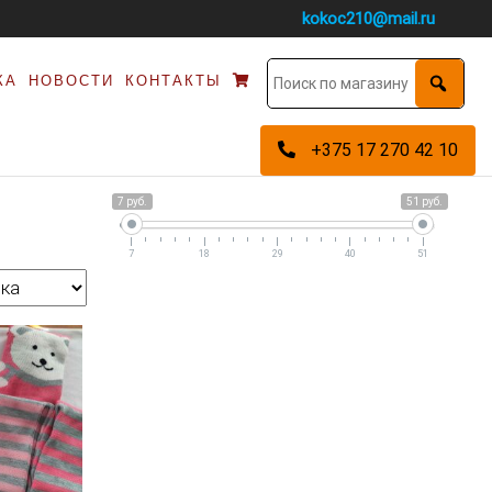
kokoc210@mail.ru
КА
НОВОСТИ
КОНТАКТЫ
+375 17 270 42 10
7 руб.
51 руб.
7
18
29
40
51