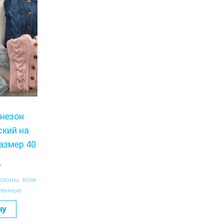
незон
ский на
азмер 40
.
езоны
,
Ком
ленные
ну