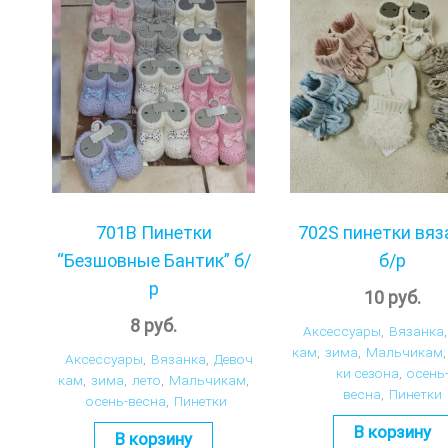
701В Пинетки
702S пинетки вя
“Безшовные Бантик” б/
б/р
р
10
руб.
8
руб.
Аксессуары
,
Вязанка
,
кам
,
зима
,
Мальчикам
,
Аксессуары
,
Вязанка
,
Девоч
ки сезона
,
осень
кам
,
зима
,
лето
,
Мальчикам
,
весна
,
Пинетки
осень-весна
,
Пинетки
В корзину
В корзину