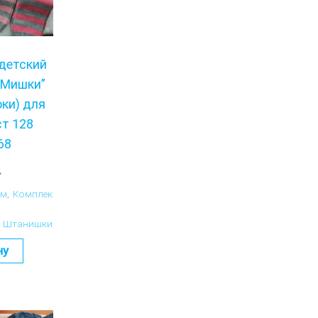
детский
“Мишки”
ки) для
ст 128
68
.
ам
,
Комплек
Штанишки
ну