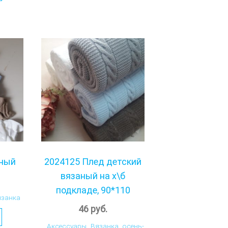
аный
2024125 Плед детский
вязаный на х\б
подкладе, 90*110
язанка
46
руб.
Аксессуары
,
Вязанка
,
осень-