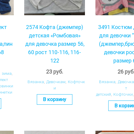
ект
2574 Кофта (джемпер)
3491 Костюм 
детская «Ромбовая»
для девочки 
а,пин
для девочка размер 56,
(джемпер,брю
68
60 рост 110-116, 116-
девочки ро
122
размер 
23
руб.
26
руб
,
зима
,
лект
Вязанка
,
Девочкам
,
Кофточк
Вязанка
,
Девочк
овинки
и
т
инетки
детский
,
Кофточки
,
В корзину
В корзи