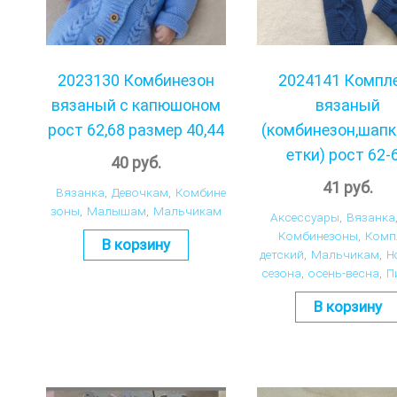
2023130 Комбинезон
2024141 Компл
вязаный с капюшоном
вязаный
рост 62,68 размер 40,44
(комбинезон,шапк
етки) рост 62-
40
руб.
41
руб.
Вязанка
,
Девочкам
,
Комбине
зоны
,
Малышам
,
Мальчикам
Аксессуары
,
Вязанка
Комбинезоны
,
Комп
В корзину
детский
,
Мальчикам
,
Н
сезона
,
осень-весна
,
П
В корзину