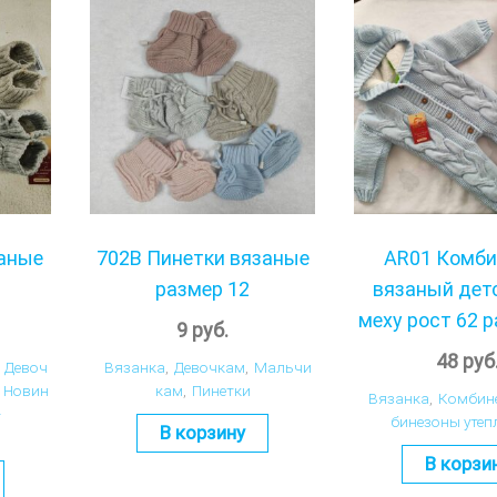
заные
702В Пинетки вязаные
AR01 Комби
размер 12
вязаный дет
меху рост 62 р
9
руб.
48
руб
Девоч
Вязанка
,
Девочкам
,
Мальчи
Новин
кам
,
Пинетки
Вязанка
,
Комбин
-
бинезоны утеп
В корзину
В корзи