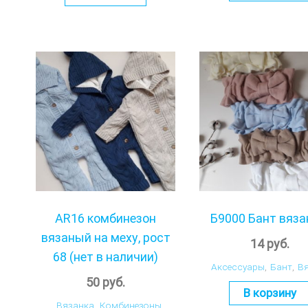
AR16 комбинезон
Б9000 Бант вяз
вязаный на меху, рост
14
руб.
68 (нет в наличии)
Аксессуары
,
Бант
,
В
50
руб.
В корзину
Вязанка
,
Комбинезоны