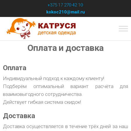
+375 17 270 42 10
kokoc210@mail.ru
КАТРУСЯ
Детская
одежда
оптом
Оплата и доставка
Оплата
Индивидуальный подход к каждому клиенту!
Подберём оптимальный вариант расчёта для
взаимовыгодного сотрудничества.
Действует гибкая система скидок!
Доставка
Доставка осуществляется в течение трёх дней за наш