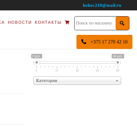
kokoc210@mail.ru
КА
НОВОСТИ
КОНТАКТЫ
+375 17 270 42 10
0 руб.
84 руб.
0
21
42
63
84
Категории