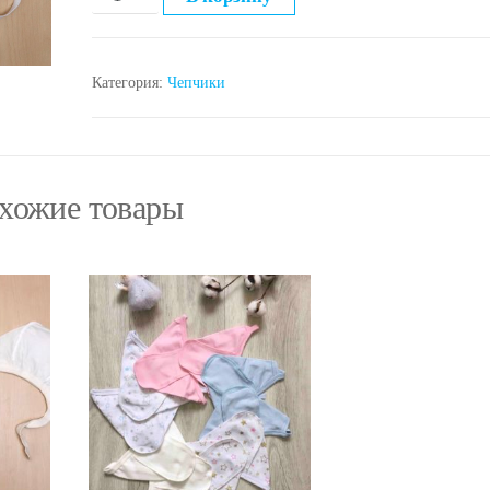
10402
Чепчик
ситец,
Категория:
Чепчики
размер
18,20
хожие товары